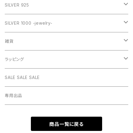
SILVER
GOLD
VINTAGE
HEART
ネックレス
SILVER 925
PINK
SILVER
STAINLESS
RING
ネックレス SILVER925
RING collection
SILVER 1000 -jewelry-
WHITE
PINK
daily
ネックレス GOLD
BANGLE
オリジナルチャーム
雑貨
BLUE
WHITE
star
CHOKER
チェーン
インテリア
ラッピング
BLACK
BLUE
design
MEXICAN CROSS
EARRING
オリジナルポーチ
ネックレスギフトBOX
SALE SALE SALE
PICTURE
BLACK
heart
Pouch S
ナップサック
ラッピング
専用出品
RED
PICTURE
pinky
Pouch M
Brigitte Tanaka
GREEN
RED
商品一覧に戻る
gem
Pouch L