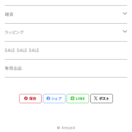
WHITE
PINK
daily
ネックレス GOLD
BANGLE
オリジナルチャーム
雑貨
BLUE
WHITE
star
CHOKER
チェーン
インテリア
ラッピング
BLACK
BLUE
design
MEXICAN CROSS
EARRING
オリジナルポーチ
ネックレスギフトBOX
SALE SALE SALE
PICTURE
BLACK
heart
Pouch S
ナップサック
ラッピング
専用出品
RED
PICTURE
pinky
Pouch M
Brigitte Tanaka
GREEN
RED
gem
保存
シェア
LINE
ポスト
Pouch L
YELLOW
GREEN
© Amijed
YELLOW