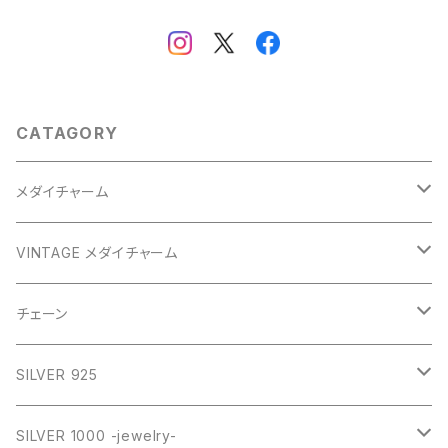
CATAGORY
メダイチャーム
GOLD
VINTAGE メダイチャーム
GOLD
SILVER
CROSS
チェーン
SILVER
GOLD
VINTAGE
HEART
ネックレス
SILVER 925
PINK
SILVER
STAINLESS
RING
ネックレス SILVER925
RING collection
SILVER 1000 -jewelry-