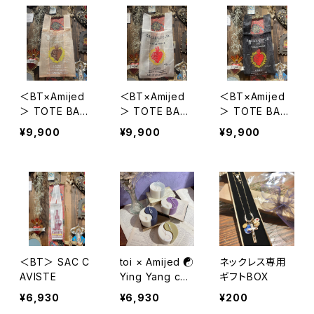
＜BT×Amijed
＜BT×Amijed
＜BT×Amijed
＞ TOTE BAG
＞ TOTE BAG
＞ TOTE BAG
- VINTAGE PIN
- WHITE -
- BLACK -
¥9,900
¥9,900
¥9,900
K -
＜BT＞ SAC C
toi × Amijed ☯
ネックレス専用
AVISTE
Ying Yang can
ギフトBOX
dle
¥6,930
¥6,930
¥200