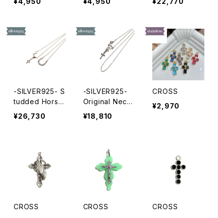
¥4,950
¥4,950
¥22,770
-SILVER925- S
-SILVER925-
CROSS
tudded Horse
Original Neckl
¥2,970
shoe Necklac
ace
¥26,730
¥18,810
e
CROSS
CROSS
CROSS