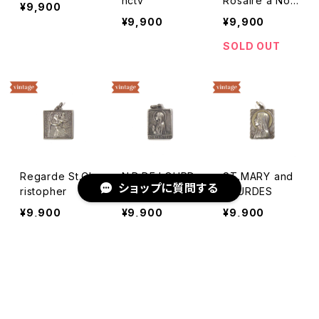
nctv
Rosaire a Notr
¥9,900
e-dame de Lo
¥9,900
¥9,900
urdes
SOLD OUT
Regarde St.Ch
N.D.DE LOURD
ST.MARY and
ショップに質問する
ristopher
ES
LOURDES
¥9,900
¥9,900
¥9,900
キーワードから探す