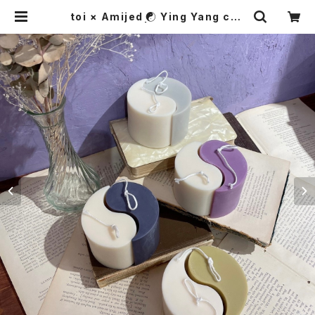
toi × Amijed ☯ Ying Yang can
dle | Amijed