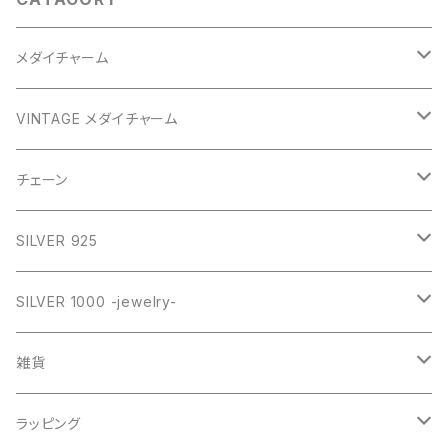
メダイチャーム
GOLD
VINTAGE メダイチャーム
GOLD
SILVER
CROSS
チェーン
SILVER
GOLD
VINTAGE
HEART
ネックレス
SILVER 925
PINK
SILVER
STAINLESS
RING
ネックレス SILVER925
RING collection
SILVER 1000 -jewelry-
WHITE
PINK
daily
ネックレス GOLD
BANGLE
オリジナルチャーム
雑貨
BLUE
WHITE
star
CHOKER
チェーン
インテリア
ラッピング