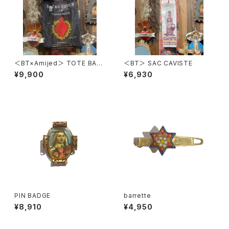
＜BT×Amijed＞ TOTE BAG
＜BT＞ SAC CAVISTE
- BLACK -
¥9,900
¥6,930
PIN BADGE
barrette
¥8,910
¥4,950