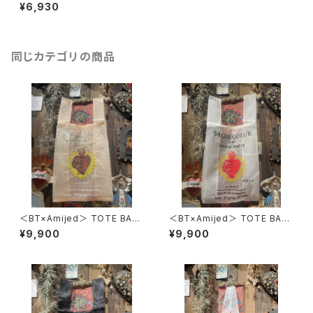
andle
¥6,930
同じカテゴリの商品
＜BT×Amijed＞ TOTE BAG
＜BT×Amijed＞ TOTE BAG
- VINTAGE PINK -
- WHITE -
¥9,900
¥9,900