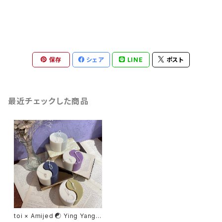
保存
シェア
LINE
ポスト
最近チェックした商品
toi × Amijed ☯ Ying Yang c