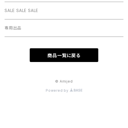
BLACK
BLUE
design
MEXICAN CROSS
EARRING
オリジナルポーチ
ネックレスギフトBOX
SALE SALE SALE
PICTURE
BLACK
heart
Pouch S
ナップサック
ラッピング
専用出品
RED
PICTURE
pinky
Pouch M
Brigitte Tanaka
GREEN
RED
商品一覧に戻る
gem
Pouch L
YELLOW
GREEN
© Amijed
YELLOW
Powered by