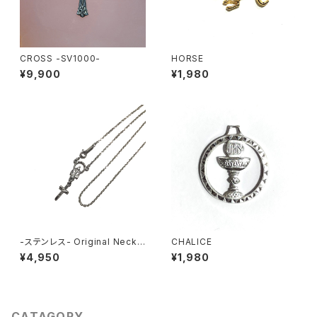
CROSS -SV1000-
HORSE
¥9,900
¥1,980
-ステンレス- Original Neckla
CHALICE
ce SILVER
¥4,950
¥1,980
CATAGORY