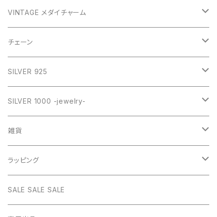
GOLD
VINTAGE メダイチャーム
GOLD
SILVER
CROSS
チェーン
SILVER
GOLD
VINTAGE
HEART
ネックレス
SILVER 925
PINK
SILVER
STAINLESS
RING
ネックレス SILVER925
RING collection
SILVER 1000 -jewelry-
WHITE
PINK
daily
ネックレス GOLD
BANGLE
オリジナルチャーム
雑貨
BLUE
WHITE
star
CHOKER
チェーン
インテリア
ラッピング
BLACK
BLUE
design
MEXICAN CROSS
EARRING
オリジナルポーチ
ネックレスギフトBOX
SALE SALE SALE
PICTURE
BLACK
heart