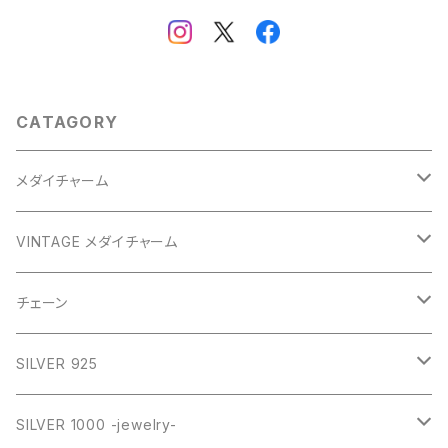
CATAGORY
メダイチャーム
GOLD
VINTAGE メダイチャーム
GOLD
SILVER
CROSS
チェーン
SILVER
GOLD
VINTAGE
HEART
ネックレス
SILVER 925
PINK
SILVER
STAINLESS
RING
ネックレス SILVER925
RING collection
SILVER 1000 -jewelry-