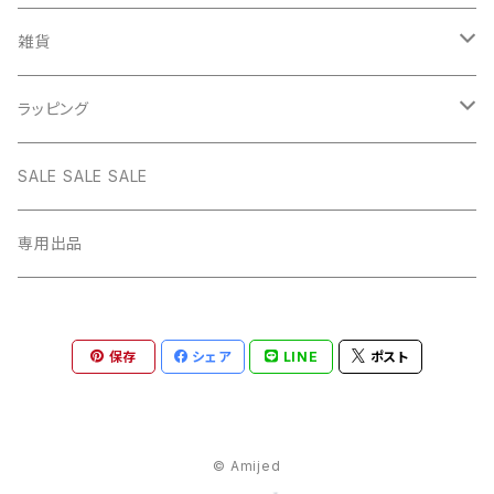
WHITE
PINK
daily
ネックレス GOLD
BANGLE
オリジナルチャーム
雑貨
BLUE
WHITE
star
CHOKER
チェーン
インテリア
ラッピング
BLACK
BLUE
design
MEXICAN CROSS
EARRING
オリジナルポーチ
ネックレスギフトBOX
SALE SALE SALE
PICTURE
BLACK
heart
Pouch S
ナップサック
ラッピング
専用出品
RED
PICTURE
pinky
Pouch M
Brigitte Tanaka
GREEN
RED
gem
保存
シェア
LINE
ポスト
Pouch L
YELLOW
GREEN
© Amijed
YELLOW