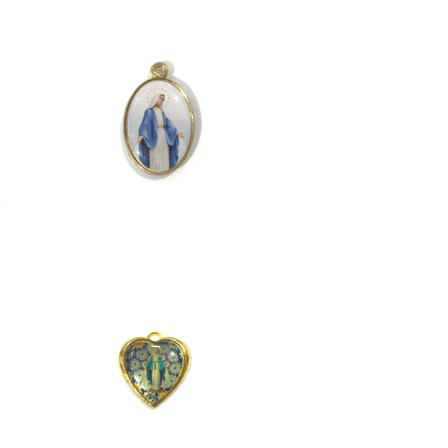
ST. MARY
¥1,980
SOLD OUT
ST.MARY
¥1,980