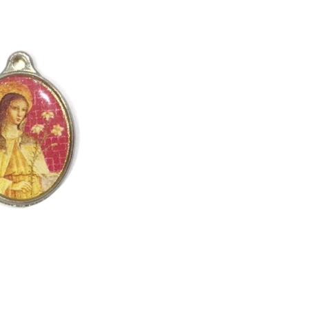
St. Clare
¥1,980