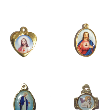
JESUS CHRIST
JESUS CHRIST and ST.M
RY
¥1,980
¥1,980
St.MARY
ANGEL CROSS
¥1,980
¥1,980