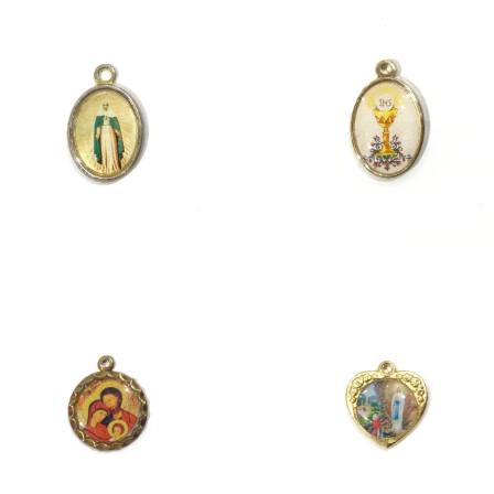
ST. MARY
CHALICE
¥1,980
¥1,980
Holy Family
Lourdes Fountain
¥1,980
¥1,980