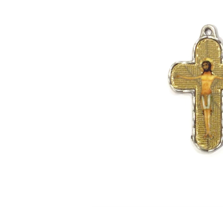
CROSS
¥1,980