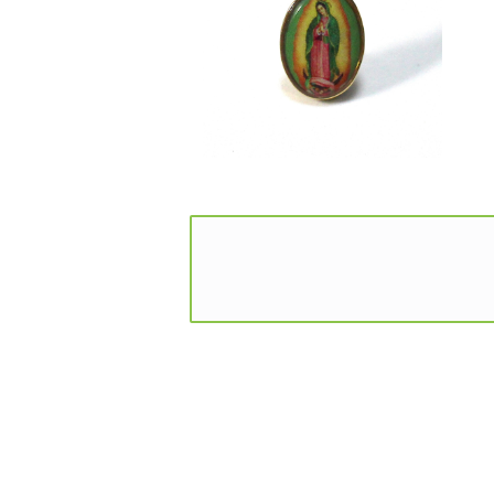
GUADALUPE ST.MARY
¥1,980