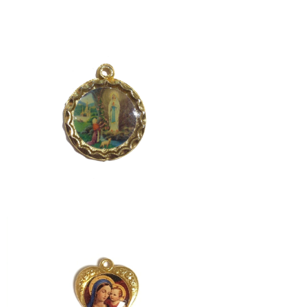
A
Lourdes
¥1,980
HEART MARIA
¥1,980