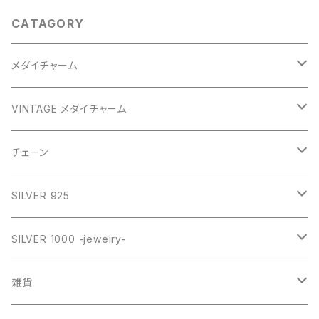
CATAGORY
メダイチャーム
GOLD
VINTAGE メダイチャーム
GOLD
SILVER
CROSS
チェーン
SILVER
GOLD
VINTAGE
HEART
ネックレス
SILVER 925
PINK
SILVER
STAINLESS
RING
ネックレス SILVER925
RING collection
SILVER 1000 -jewelry-
WHITE
PINK
daily
ネックレス GOLD
BANGLE
オリジナルチャーム
雑貨
BLUE
WHITE