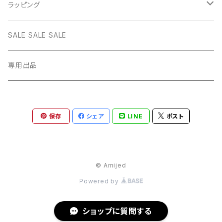
star
CHOKER
チェーン
インテリア
ラッピング
BLACK
BLUE
design
MEXICAN CROSS
EARRING
オリジナルポーチ
ネックレスギフトBOX
SALE SALE SALE
PICTURE
BLACK
heart
Pouch S
ナップサック
ラッピング
専用出品
RED
PICTURE
pinky
Pouch M
Brigitte Tanaka
GREEN
RED
gem
保存
シェア
LINE
ポスト
Pouch L
YELLOW
GREEN
© Amijed
YELLOW
Powered by
ショップに質問する