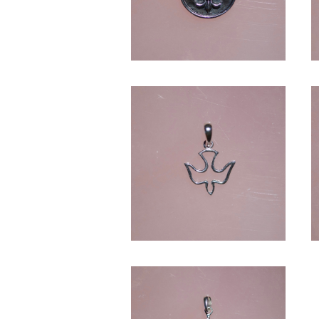
DOVE -SV1000-
¥4,950