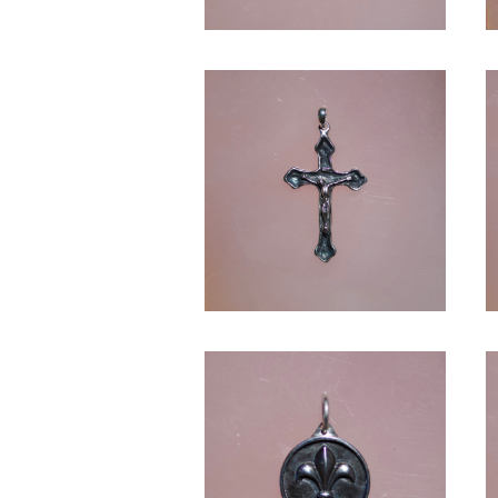
CROSS -SV1000-
¥11,880
FLEUR DE LIS -SV1000-
¥8,910