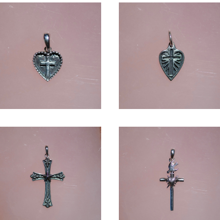
HEART -SV1000-
HEART -SV1000-
¥4,950
¥5,720
CROSS -SV1000-
CROSS -SV1000-
¥9,900
¥6,930