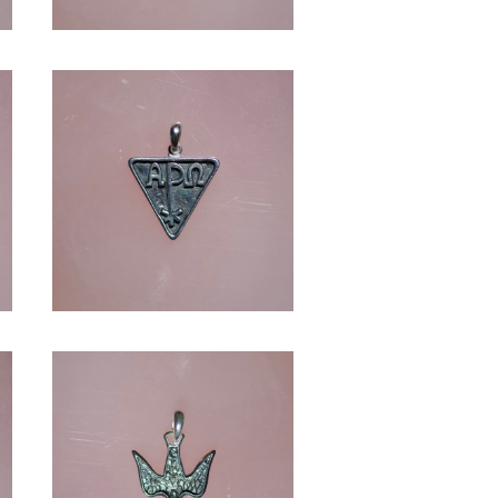
ΑPΩ -SV1000-
¥8,910
DOVE -SV1000-
¥5,940