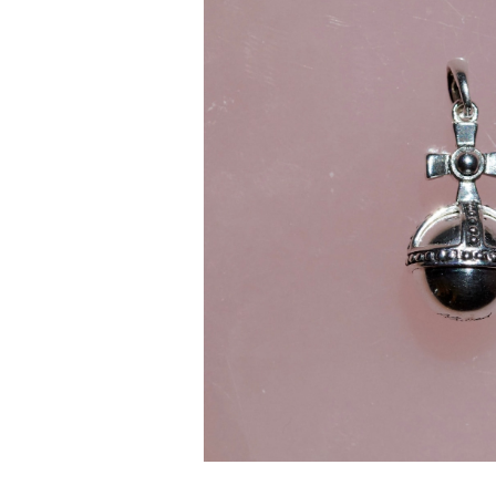
ORB -SV10
¥15,84