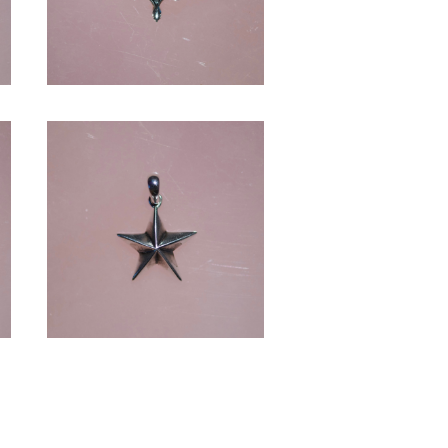
STAR -SV1000-
¥7,920