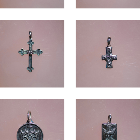
CROSS -SV1000-
CROSS -SV1000-
¥9,900
¥5,720
EMBLEM -SV1000-
ADVENT -SV1000-
¥8,910
¥9,900