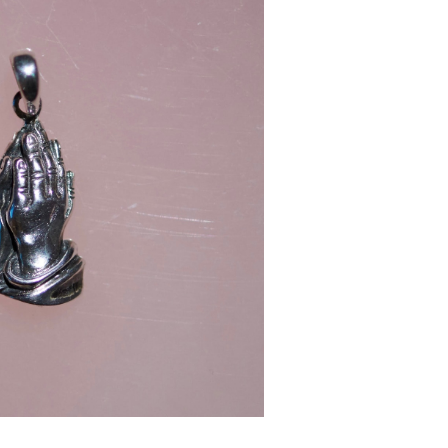
Y -SV1000-
¥9,900