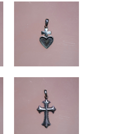
HEART -SV1000-
¥5,720
CROSS -SV1000-
¥7,920