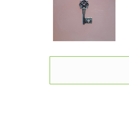
HEART & STAR -SV1000-
¥8,910