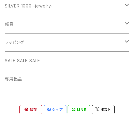
PINK
SILVER
STAINLESS
RING
ネックレス SILVER925
RING collection
SILVER 1000 -jewelry-
WHITE
PINK
daily
ネックレス GOLD
BANGLE
オリジナルチャーム
雑貨
BLUE
WHITE
star
CHOKER
チェーン
インテリア
ラッピング
BLACK
BLUE
design
MEXICAN CROSS
EARRING
オリジナルポーチ
ネックレスギフトBOX
SALE SALE SALE
PICTURE
BLACK
heart
Pouch S
ナップサック
ラッピング
専用出品
RED
PICTURE
pinky
Pouch M
Brigitte Tanaka
GREEN
RED
gem
保存
シェア
LINE
ポスト
Pouch L
YELLOW
GREEN