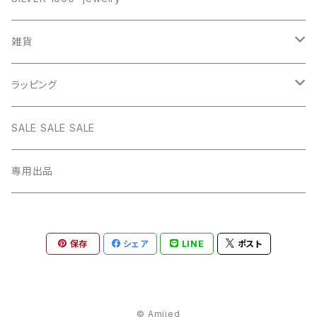
WHITE
PINK
daily
ネックレス GOLD
BANGLE
オリジナルチャーム
雑貨
BLUE
WHITE
star
CHOKER
チェーン
インテリア
ラッピング
BLACK
BLUE
design
MEXICAN CROSS
EARRING
オリジナルポーチ
ネックレスギフトBOX
SALE SALE SALE
PICTURE
BLACK
heart
Pouch S
ナップサック
ラッピング
専用出品
RED
PICTURE
pinky
Pouch M
Brigitte Tanaka
GREEN
RED
gem
保存
シェア
LINE
ポスト
Pouch L
YELLOW
GREEN
© Amijed
YELLOW