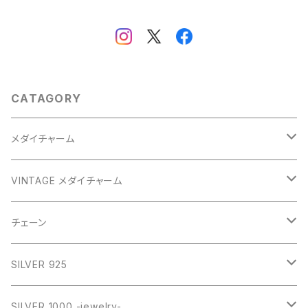
CATAGORY
メダイチャーム
GOLD
VINTAGE メダイチャーム
GOLD
SILVER
CROSS
チェーン
SILVER
GOLD
VINTAGE
HEART
ネックレス
SILVER 925
PINK
SILVER
STAINLESS
RING
ネックレス SILVER925
RING collection
SILVER 1000 -jewelry-