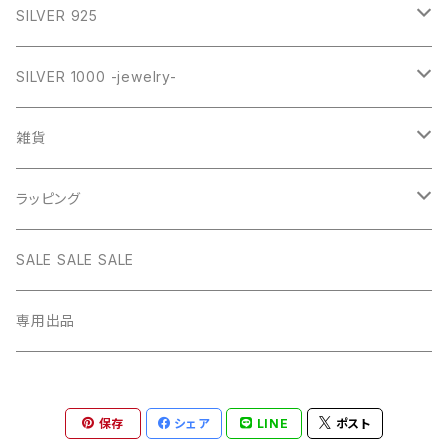
SILVER
GOLD
VINTAGE
HEART
ネックレス
SILVER 925
PINK
SILVER
STAINLESS
RING
ネックレス SILVER925
RING collection
SILVER 1000 -jewelry-
WHITE
PINK
daily
ネックレス GOLD
BANGLE
オリジナルチャーム
雑貨
BLUE
WHITE
star
CHOKER
チェーン
インテリア
ラッピング
BLACK
BLUE
design
MEXICAN CROSS
EARRING
オリジナルポーチ
ネックレスギフトBOX
SALE SALE SALE
PICTURE
BLACK
heart
Pouch S
ナップサック
ラッピング
専用出品
RED
PICTURE
pinky
Pouch M
Brigitte Tanaka
GREEN
RED
gem
保存
シェア
LINE
ポスト
Pouch L