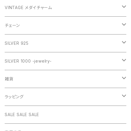
GOLD
VINTAGE メダイチャーム
GOLD
SILVER
CROSS
チェーン
SILVER
GOLD
VINTAGE
HEART
ネックレス
SILVER 925
PINK
SILVER
STAINLESS
RING
ネックレス SILVER925
RING collection
SILVER 1000 -jewelry-
WHITE
PINK
daily
ネックレス GOLD
BANGLE
オリジナルチャーム
雑貨
BLUE
WHITE
star
CHOKER
チェーン
インテリア
ラッピング
BLACK
BLUE
design
MEXICAN CROSS
EARRING
オリジナルポーチ
ネックレスギフトBOX
SALE SALE SALE
PICTURE
BLACK
heart