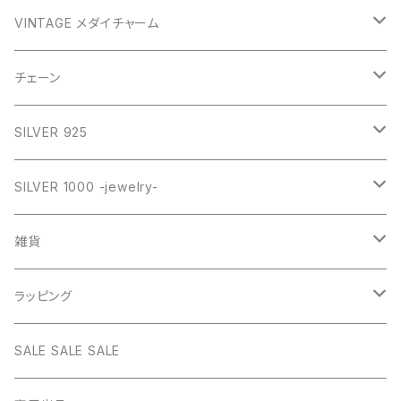
GOLD
VINTAGE メダイチャーム
GOLD
SILVER
CROSS
チェーン
SILVER
GOLD
VINTAGE
HEART
ネックレス
SILVER 925
PINK
SILVER
STAINLESS
RING
ネックレス SILVER925
RING collection
SILVER 1000 -jewelry-
WHITE
PINK
daily
ネックレス GOLD
BANGLE
オリジナルチャーム
雑貨
BLUE
WHITE
star
CHOKER
チェーン
インテリア
ラッピング
BLACK
BLUE
design
MEXICAN CROSS
EARRING
オリジナルポーチ
ネックレスギフトBOX
SALE SALE SALE
PICTURE
BLACK
heart