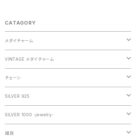
CATAGORY
メダイチャーム
GOLD
VINTAGE メダイチャーム
GOLD
SILVER
CROSS
チェーン
SILVER
GOLD
VINTAGE
HEART
ネックレス
SILVER 925
PINK
SILVER
STAINLESS
RING
ネックレス SILVER925
RING collection
SILVER 1000 -jewelry-
WHITE
PINK
daily
ネックレス GOLD
BANGLE
オリジナルチャーム
雑貨