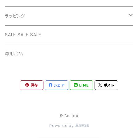
BLUE
WHITE
star
CHOKER
チェーン
インテリア
ラッピング
BLACK
BLUE
design
MEXICAN CROSS
EARRING
オリジナルポーチ
ネックレスギフトBOX
SALE SALE SALE
PICTURE
BLACK
heart
Pouch S
ナップサック
ラッピング
専用出品
RED
PICTURE
pinky
Pouch M
Brigitte Tanaka
GREEN
RED
gem
保存
シェア
LINE
ポスト
Pouch L
YELLOW
GREEN
© Amijed
YELLOW
Powered by