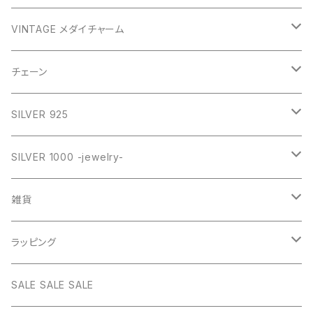
GOLD
VINTAGE メダイチャーム
GOLD
SILVER
CROSS
チェーン
SILVER
GOLD
VINTAGE
HEART
ネックレス
SILVER 925
PINK
SILVER
STAINLESS
RING
ネックレス SILVER925
RING collection
SILVER 1000 -jewelry-
WHITE
PINK
daily
ネックレス GOLD
BANGLE
オリジナルチャーム
雑貨
BLUE
WHITE
star
CHOKER
チェーン
インテリア
ラッピング
BLACK
BLUE
design
MEXICAN CROSS
EARRING
オリジナルポーチ
ネックレスギフトBOX
SALE SALE SALE
PICTURE
BLACK