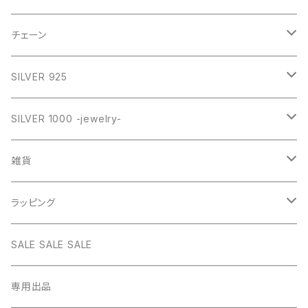
GOLD
SILVER
CROSS
チェーン
SILVER
GOLD
VINTAGE
HEART
ネックレス
SILVER 925
PINK
SILVER
STAINLESS
RING
ネックレス SILVER925
RING collection
SILVER 1000 -jewelry-
WHITE
PINK
daily
ネックレス GOLD
BANGLE
オリジナルチャーム
雑貨
BLUE
WHITE
star
CHOKER
チェーン
インテリア
ラッピング
BLACK
BLUE
design
MEXICAN CROSS
EARRING
オリジナルポーチ
ネックレスギフトBOX
SALE SALE SALE
PICTURE
BLACK
heart
Pouch S
ナップサック
ラッピング
専用出品
RED