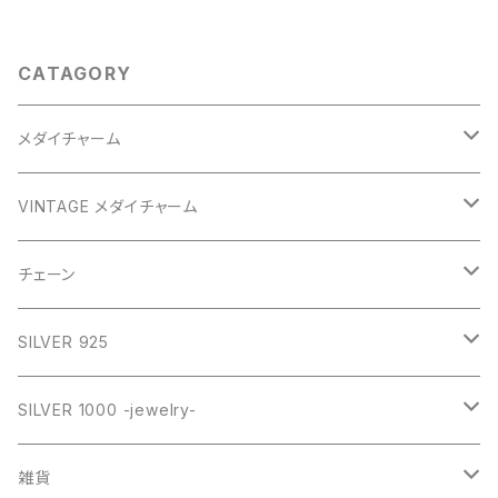
CATAGORY
メダイチャーム
GOLD
VINTAGE メダイチャーム
GOLD
SILVER
CROSS
チェーン
SILVER
GOLD
VINTAGE
HEART
ネックレス
SILVER 925
PINK
SILVER
STAINLESS
RING
ネックレス SILVER925
RING collection
SILVER 1000 -jewelry-
WHITE
PINK
daily
ネックレス GOLD
BANGLE
オリジナルチャーム
雑貨