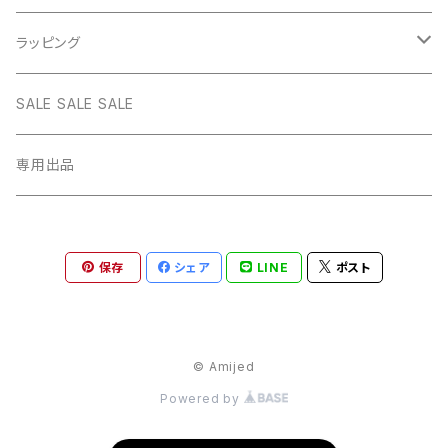
BLUE
WHITE
star
CHOKER
チェーン
インテリア
ラッピング
BLACK
BLUE
design
MEXICAN CROSS
EARRING
オリジナルポーチ
ネックレスギフトBOX
SALE SALE SALE
PICTURE
BLACK
heart
Pouch S
ナップサック
ラッピング
専用出品
RED
PICTURE
pinky
Pouch M
Brigitte Tanaka
GREEN
RED
gem
保存
シェア
LINE
ポスト
Pouch L
YELLOW
GREEN
© Amijed
YELLOW
Powered by