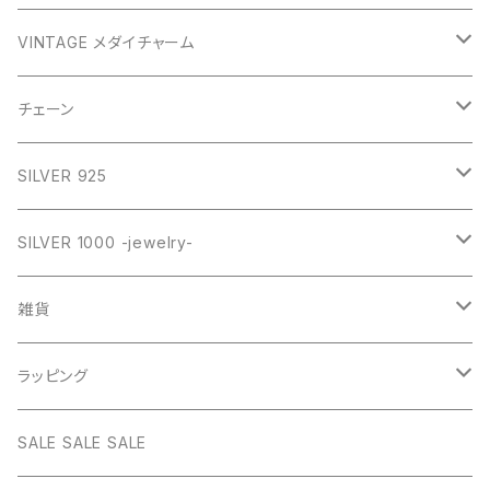
GOLD
VINTAGE メダイチャーム
GOLD
SILVER
CROSS
チェーン
SILVER
GOLD
VINTAGE
HEART
ネックレス
SILVER 925
PINK
SILVER
STAINLESS
RING
ネックレス SILVER925
RING collection
SILVER 1000 -jewelry-
WHITE
PINK
daily
ネックレス GOLD
BANGLE
オリジナルチャーム
雑貨
BLUE
WHITE
star
CHOKER
チェーン
インテリア
ラッピング
BLACK
BLUE
design
MEXICAN CROSS
EARRING
オリジナルポーチ
ネックレスギフトBOX
SALE SALE SALE
PICTURE
BLACK