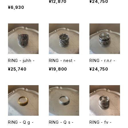
¥12,870
¥24,750
¥6,930
RING - juhh -
RING - nest -
RING - r.n.r -
¥25,740
¥19,800
¥24,750
RING - Q g -
RING - Q s -
RING - fv -