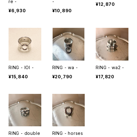
re -
-
¥12,870
¥6,930
¥10,890
RING - lOl -
RING - wa -
RING - wa2 -
¥15,840
¥20,790
¥17,820
RING - double
RING - horses