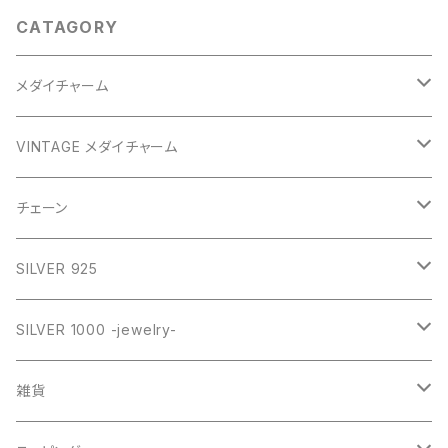
CATAGORY
メダイチャーム
GOLD
VINTAGE メダイチャーム
GOLD
SILVER
CROSS
チェーン
SILVER
GOLD
VINTAGE
HEART
ネックレス
SILVER 925
PINK
SILVER
STAINLESS
RING
ネックレス SILVER925
RING collection
SILVER 1000 -jewelry-
WHITE
PINK
daily
ネックレス GOLD
BANGLE
オリジナルチャーム
雑貨
BLUE
WHITE
star