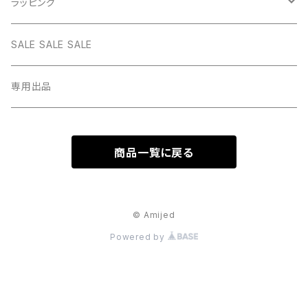
CHOKER
チェーン
インテリア
ラッピング
BLACK
BLUE
design
MEXICAN CROSS
EARRING
オリジナルポーチ
ネックレスギフトBOX
SALE SALE SALE
PICTURE
BLACK
heart
Pouch S
ナップサック
ラッピング
専用出品
RED
PICTURE
pinky
Pouch M
Brigitte Tanaka
GREEN
RED
商品一覧に戻る
gem
Pouch L
YELLOW
GREEN
© Amijed
YELLOW
Powered by