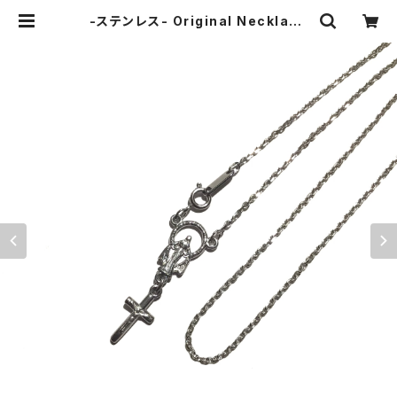
-ステンレス- Original Necklace
SILVER | Amijed