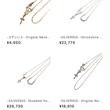
-ステンレス- Original Neckla
-SILVER925- Horseshoe N
ce GOLD
ecklace
¥4,950
¥22,770
-SILVER925- Studded Hor
-SILVER925- Original Neck
seshoe Necklace
lace
¥26,730
¥18,810