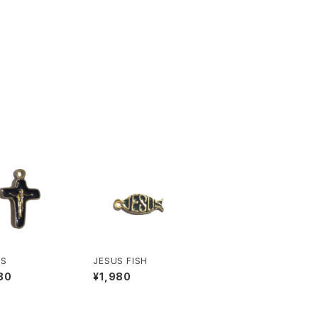
SS
JESUS FISH
80
¥1,980