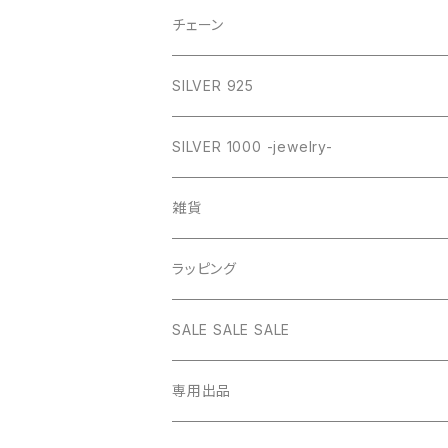
GOLD
SILVER
CROSS
チェーン
SILVER
GOLD
VINTAGE
HEART
ネックレス
SILVER 925
PINK
SILVER
STAINLESS
RING
ネックレス SILVER925
RING collection
SILVER 1000 -jewelry-
WHITE
PINK
daily
ネックレス GOLD
BANGLE
オリジナルチャーム
雑貨
BLUE
WHITE
star
CHOKER
チェーン
インテリア
ラッピング
BLACK
BLUE
design
MEXICAN CROSS
EARRING
オリジナルポーチ
ネックレスギフトBOX
SALE SALE SALE
PICTURE
BLACK
heart
Pouch S
ナップサック
ラッピング
専用出品
RED
PICTURE
pinky
Pouch M