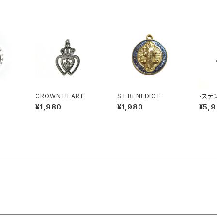
CROWN HEART
ST.BENEDICT
-ステン
oe Ne
¥1,980
¥1,980
¥5,