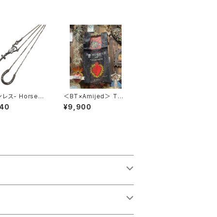
レス- Horsesh
＜BT×Amijed＞ TOT
cklace SILVER
E BAG - BLACK -
940
¥9,900