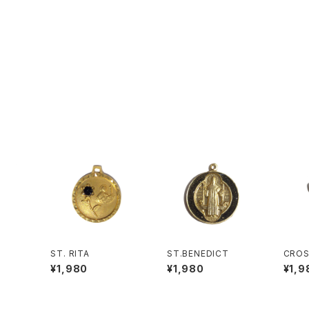
ST. RITA
ST.BENEDICT
CRO
¥1,980
¥1,980
¥1,9