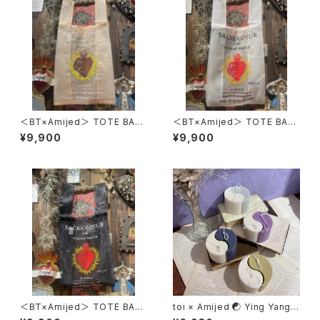
＜BT×Amijed＞ TOTE BAG
＜BT×Amijed＞ TOTE BAG
- VINTAGE PINK -
- WHITE -
¥9,900
¥9,900
＜BT×Amijed＞ TOTE BAG
toi × Amijed ☯ Ying Yang c
- BLACK -
andle