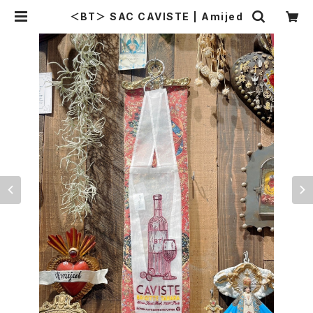
＜BT＞ SAC CAVISTE | Amijed