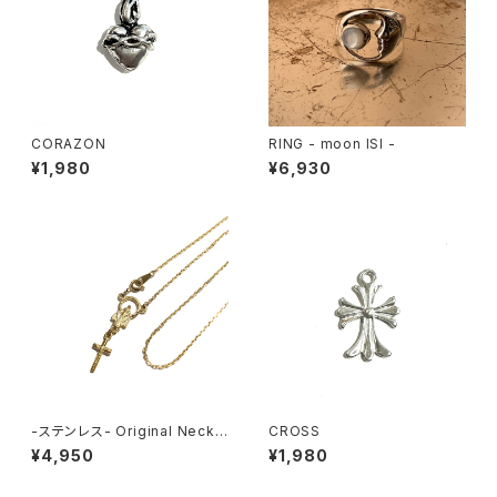
CORAZON
RING - moon ISI -
¥1,980
¥6,930
-ステンレス- Original Neckla
CROSS
ce GOLD
¥4,950
¥1,980