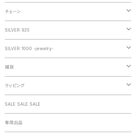
GOLD
SILVER
CROSS
チェーン
SILVER
GOLD
VINTAGE
HEART
ネックレス
SILVER 925
PINK
SILVER
STAINLESS
RING
ネックレス SILVER925
RING collection
SILVER 1000 -jewelry-
WHITE
PINK
daily
ネックレス GOLD
BANGLE
オリジナルチャーム
雑貨
BLUE
WHITE
star
CHOKER
チェーン
インテリア
ラッピング
BLACK
BLUE
design
MEXICAN CROSS
EARRING
オリジナルポーチ
ネックレスギフトBOX
SALE SALE SALE
PICTURE
BLACK
heart
Pouch S
ナップサック
ラッピング
専用出品
RED
PICTURE
pinky