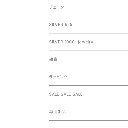
GOLD
SILVER
CROSS
チェーン
SILVER
GOLD
VINTAGE
HEART
ネックレス
SILVER 925
PINK
SILVER
STAINLESS
RING
ネックレス SILVER925
RING collection
SILVER 1000 -jewelry-
WHITE
PINK
daily
ネックレス GOLD
BANGLE
オリジナルチャーム
雑貨
BLUE
WHITE
star
CHOKER
チェーン
インテリア
ラッピング
BLACK
BLUE
design
MEXICAN CROSS
EARRING
オリジナルポーチ
ネックレスギフトBOX
SALE SALE SALE
PICTURE
BLACK
heart
Pouch S
ナップサック
ラッピング
専用出品
RED
PICTURE
pinky
Pouch M