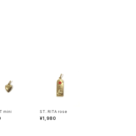
T mini
ST. RITA rose
0
¥1,980