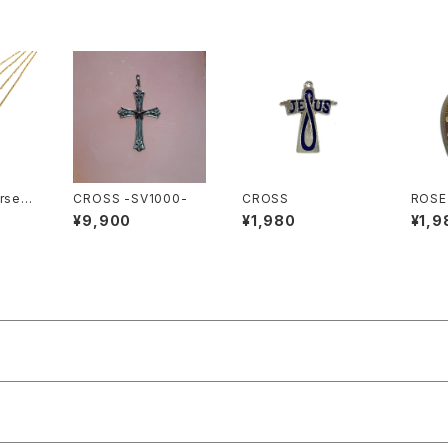
rsesh
CROSS -SV1000-
CROSS
ROSE
GOLD
¥9,900
¥1,980
¥1,9