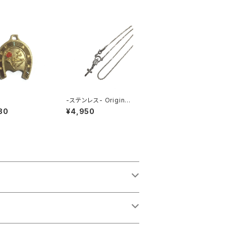
-ステンレス- Original
Necklace SILVER
80
¥4,950