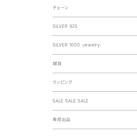
GOLD
SILVER
CROSS
チェーン
SILVER
GOLD
VINTAGE
HEART
ネックレス
SILVER 925
PINK
SILVER
STAINLESS
RING
ネックレス SILVER925
RING collection
SILVER 1000 -jewelry-
WHITE
PINK
daily
ネックレス GOLD
BANGLE
オリジナルチャーム
雑貨
BLUE
WHITE
star
CHOKER
チェーン
インテリア
ラッピング
BLACK
BLUE
design
MEXICAN CROSS
EARRING
オリジナルポーチ
ネックレスギフトBOX
SALE SALE SALE
PICTURE
BLACK
heart
Pouch S
ナップサック
ラッピング
専用出品
RED
PICTURE
pinky
Pouch M