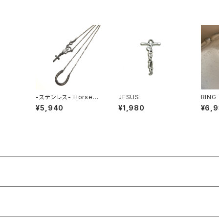
-ステンレス- Horsesh
JESUS
RING 
oe Necklace SILVER
¥5,940
¥1,980
¥6,