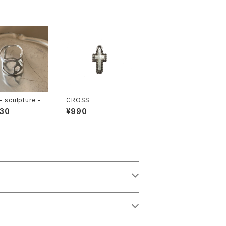
- sculpture -
CROSS
930
¥990